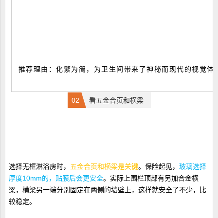
推荐理由：化繁为简，为卫生间带来了神秘而现代的视觉体
0
2
看五金合页和横梁
选择无框淋浴房时，
五金合页和横梁是关键
。保险起见，
玻璃选择
厚度10mm的，贴膜后会更安全
。实际上围栏顶部有另加合金横
梁，横梁另一端分别固定在两侧的墙壁上，这样就安全了不少，比
较稳定。