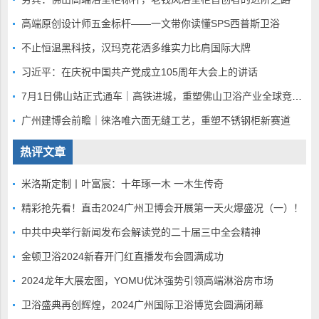
高端原创设计师五金标杆——一文带你读懂SPS西普斯卫浴
不止恒温黑科技，汉玛克花洒多维实力比肩国际大牌
习近平：在庆祝中国共产党成立105周年大会上的讲话
7月1日佛山站正式通车｜高铁进城，重塑佛山卫浴产业全球竞争底盘
广州建博会前瞻｜徕洛唯六面无缝工艺，重塑不锈钢柜新赛道
热评文章
米洛斯定制丨叶富宸：十年琢一木 一木生传奇
精彩抢先看！直击2024广州卫博会开展第一天火爆盛况（一）！
中共中央举行新闻发布会解读党的二十届三中全会精神
金顿卫浴2024新春开门红直播发布会圆满成功
2024龙年大展宏图，YOMU优沐强势引领高端淋浴房市场
卫浴盛典再创辉煌，2024广州国际卫浴博览会圆满闭幕