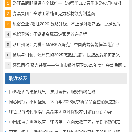
浴旺品牌即将设立全球唯一【AI智能LED音乐淋浴应用中心】
1
亮晶集团：全球卫浴纯亚克力板材领先制造商
2
乐浴企业 /浴旺2026 战略升级：不止是淋浴产品，更是品牌 + 生活方式的引领者
3
乾妃卫浴：不锈钢金属高定家居首选品牌
4
从广州设计周看HIMARK汉玛克：中国高端智能恒温花洒已完美超越
5
破局与引领：汉玛克的2025“超越之旅”，民族品牌如何定义全球高奢沐浴
6
感恩同行 聚力共赢——佛山市银浪厨卫2025年度年会盛典圆满落幕
7
最近发表
恒温花洒的硬核底气：岁月漫长，服务始终在线
同心同行，不负盛夏｜木百年2026夏季新品品鉴暨消夏之旅，静候全国家人赴蓉
绿色卫浴时代来临！亮晶集团以环保板材引领行业新趋势
中国建博会圆满收官｜徕洛唯：六面无缝工艺，革新不锈钢定制赛道
劳宾：佛山高端浴室柜标杆，老钱风浴室柜首创者的进阶之路