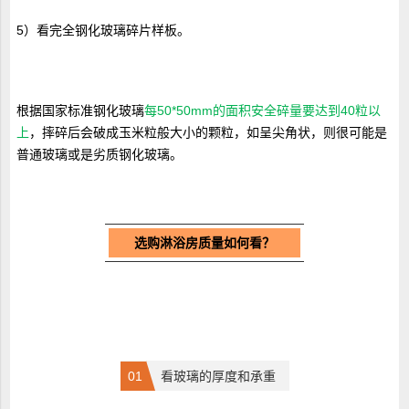
5）看完全钢化玻璃碎片样板。
根据国家标准钢化玻璃
每50*50mm的面积安全碎量要达到40粒以
上
，摔碎后会破成玉米粒般大小的颗粒，如呈尖角状，则很可能是
普通玻璃或是劣质钢化玻璃。
选购淋浴房质量如何看？
0
1
看玻璃的厚度和承重