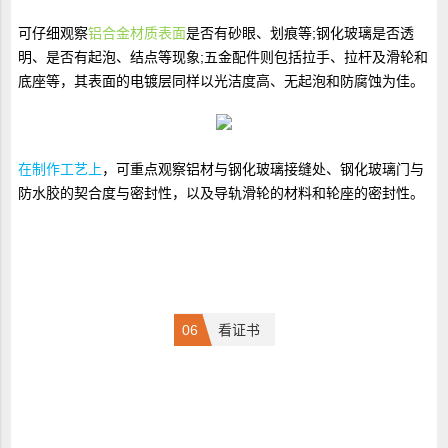
可仔细观察
铝合金材质表面
是否有砂眼、划痕等;钢化玻璃是否透
明、是否有起泡、结点等现象;五金配件则包括拉手、拉杆及滑轮和
底座等，其表面的电镀层同样以光洁度高、无起泡和防腐蚀为佳。
在制作工艺上
，可重点观察铝材与钢化玻璃接缝处、钢化玻璃门与
防水胶的契合度与密封性，以及导轨滑轮的材料和轮座的密封性。
0
6
看证书