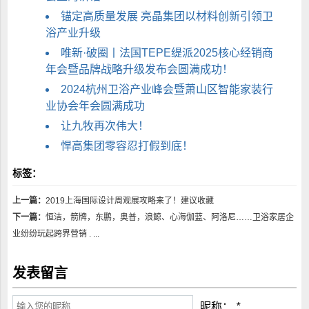
锚定高质量发展 亮晶集团以材料创新引领卫
浴产业升级
唯新·破圈丨法国TEPE缇派2025核心经销商
年会暨品牌战略升级发布会圆满成功！
2024杭州卫浴产业峰会暨萧山区智能家装行
业协会年会圆满成功
让九牧再次伟大！
悍高集团零容忍打假到底！
标签：
上一篇：
2019上海国际设计周观展攻略来了！建议收藏
下一篇：
恒洁，箭牌，东鹏，奥普，浪鲸、心海伽蓝、阿洛尼……卫浴家居企
业纷纷玩起跨界营销 . ...
发表留言
昵称：
*