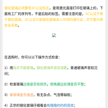
钢化玻璃必须要有3C认证标志
，是用激光直接打印在玻璃上的，下
面有工厂的序列号，不是后贴的标签。需要注意的是，
3C认证不等
于钢化玻璃，3C认证只是钢化玻璃进入市场的通行证，并不能代表
安全系数
。
在选购时，你可以以下操作方式检查：
1）用
指关节敲玻璃
，
钢化玻璃声音较清脆
，普通玻璃声音较沉
闷；
2）检查玻璃
边缘是否有损伤
，
倒角磨边处理是否平整
；
3）
看玻璃是否通透
，有无杂点、气泡等缺陷；
4）正宗的钢化玻璃仔细看会
有隐隐约约的花纹
；