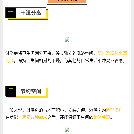
一
干湿分离
淋浴房将卫生间划分开来，设立独立的洗浴空间，
防止洗澡时水滴
乱飞
，保持卫生间相对的干燥，与其他的日常生活不冲突不影响。
二
节约空间
一般来说，淋浴房的占地面积小，安装方便。淋浴房的
造型多样
，
在功能上
满足各种需求
之后，还能保证卫生间的
整体美观
。