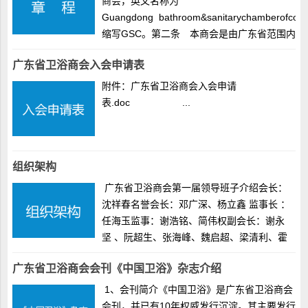
商会，英文名称为
Guangdong bathroom&sanitarychamberofcom
缩写GSC。第二条 本商会是由广东省范围内
从事卫浴产品生产、科研设计、设备制造、教
广东省卫浴商会入会申请表
育培训、施工、内外...
附件：广东省卫浴商会入会申请
表.doc ...
组织架构
广东省卫浴商会第一届领导班子介绍会长：
沈祥春名誉会长：邓广深、杨立鑫 监事长 ：
任海玉监事：谢浩铭、简伟权副会长：谢永
坚 、阮超生、张海峰、魏启超、梁清利、霍
灌南常务理事：钟日生、肖洪生、张斌、万庭
广东省卫浴商会会刊《中国卫浴》杂志介绍
峰（兼职委会秘书长）、王平、董延军、苏树
巡、陈应龙、邱彦嘉...
1、会刊简介《中国卫浴》是广东省卫浴商会
会刊，并已有10年权威发行沉淀。其主要发行