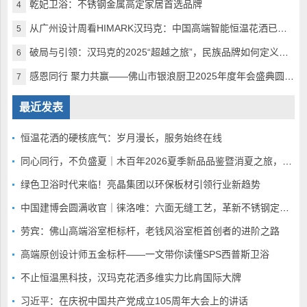
乾妃卫浴：不锈钢金属高定家居首选品牌
4
从广州设计周看HIMARK汉玛克：中国高端智能恒温花洒已完美超越
5
破局与引领：汉玛克的2025“超越之旅”，民族品牌如何定义全球高奢沐浴
6
感恩同行 聚力共赢——佛山市银浪厨卫2025年度年会盛典圆满落幕
7
最近发表
恒温花洒的硬核底气：岁月漫长，服务始终在线
同心同行，不负盛夏｜木百年2026夏季新品品鉴暨消夏之旅，静候全国家人赴蓉
绿色卫浴时代来临！亮晶集团以环保板材引领行业新趋势
中国建博会圆满收官｜徕洛唯：六面无缝工艺，革新不锈钢定制赛道
劳宾：佛山高端浴室柜标杆，老钱风浴室柜首创者的进阶之路
高端原创设计师五金标杆——一文带你读懂SPS西普斯卫浴
不止恒温黑科技，汉玛克花洒多维实力比肩国际大牌
习近平：在庆祝中国共产党成立105周年大会上的讲话