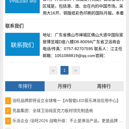
区域是，包括港、澳、台在内的中国市场。采
用大16开、铜版纸彩色印刷的国际月报。本着
为行业着想，为企业服务的宗旨，不断贴近市
联系我们
场。已全面取得了行业的认可，成为了卫浴行
业的最权威刊物，成为家装设计师手中的必备
地址：广东省佛山市禅城区佛山大道中国际家
刊物...
居博览城D座八楼D8-8009A广东省卫浴商会
电话/传真：0757-82707595 联系人：江主任
邮箱：1051088819@qq.com官网：
www.gdwysh.com...
‹‹
1
››
年排行
月排行
周排行
浴旺品牌即将设立全球唯一【AI智能LED音乐淋浴应用中心】
1
亮晶集团：全球卫浴纯亚克力板材领先制造商
2
乐浴企业 /浴旺2026 战略升级：不止是淋浴产品，更是品牌 + 生活方式的引领者
3