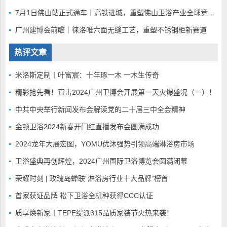
7月1日佛山站正式通车｜高铁进城，重塑佛山卫浴产业全球竞争底盘
广州建博会前瞻｜徕洛唯六面无缝工艺，重塑不锈钢柜新赛道
热评文章
米洛斯定制丨叶富宸：十年琢一木 一木生传奇
精彩抢先看！直击2024广州卫博会开展第一天火爆盛况（一）！
中共中央举行新闻发布会解读党的二十届三中全会精神
金顿卫浴2024新春开门红直播发布会圆满成功
2024龙年大展宏图，YOMU优沐强势引领高端淋浴房市场
卫浴盛典再创辉煌，2024广州国际卫浴博览会圆满闭幕
荣耀时刻 | 玫瑰岛蝉联“淋浴房行业十大品牌”榜首
首家获证品牌 松下卫浴全机种获得CCC认证
质享焕新家丨TEPE缇派315品质家装节火热来袭！