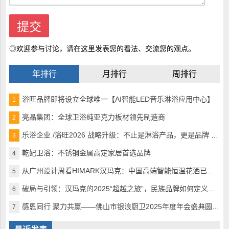
◎欢迎参与讨论，请在这里发表您的看法、交流您的观点。
年排行
月排行
周排行
浴旺品牌即将设立全球唯一【AI智能LED音乐淋浴应用中心】
1
亮晶集团：全球卫浴纯亚克力板材领先制造商
2
乐浴企业 /浴旺2026 战略升级：不止是淋浴产品，更是品牌 + 生活方式的引领者
3
乾妃卫浴：不锈钢金属高定家居首选品牌
4
从广州设计周看HIMARK汉玛克：中国高端智能恒温花洒已完美超越
5
破局与引领：汉玛克的2025“超越之旅”，民族品牌如何定义全球高奢沐浴
6
感恩同行 聚力共赢——佛山市银浪厨卫2025年度年会盛典圆满落幕
7