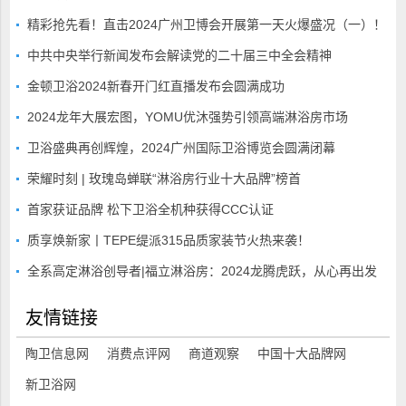
精彩抢先看！直击2024广州卫博会开展第一天火爆盛况（一）！
中共中央举行新闻发布会解读党的二十届三中全会精神
金顿卫浴2024新春开门红直播发布会圆满成功
2024龙年大展宏图，YOMU优沐强势引领高端淋浴房市场
卫浴盛典再创辉煌，2024广州国际卫浴博览会圆满闭幕
荣耀时刻 | 玫瑰岛蝉联“淋浴房行业十大品牌”榜首
首家获证品牌 松下卫浴全机种获得CCC认证
质享焕新家丨TEPE缇派315品质家装节火热来袭！
全系高定淋浴创导者|福立淋浴房：2024龙腾虎跃，从心再出发
友情链接
陶卫信息网
消费点评网
商道观察
中国十大品牌网
新卫浴网