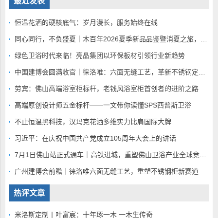
最近发表
恒温花洒的硬核底气：岁月漫长，服务始终在线
同心同行，不负盛夏｜木百年2026夏季新品品鉴暨消夏之旅，静候全国家人赴蓉
绿色卫浴时代来临！亮晶集团以环保板材引领行业新趋势
中国建博会圆满收官｜徕洛唯：六面无缝工艺，革新不锈钢定制赛道
劳宾：佛山高端浴室柜标杆，老钱风浴室柜首创者的进阶之路
高端原创设计师五金标杆——一文带你读懂SPS西普斯卫浴
不止恒温黑科技，汉玛克花洒多维实力比肩国际大牌
习近平：在庆祝中国共产党成立105周年大会上的讲话
7月1日佛山站正式通车｜高铁进城，重塑佛山卫浴产业全球竞争底盘
广州建博会前瞻｜徕洛唯六面无缝工艺，重塑不锈钢柜新赛道
热评文章
米洛斯定制丨叶富宸：十年琢一木 一木生传奇