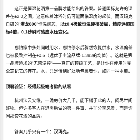
这正是恒温花洒第一品牌才能给出的答案。普通国标允许的温
差在±2.0之间，这意味着沐浴时仍可能面临温度的起伏。而汉玛克
自研的"
潜龙800
"恒温阀芯，
以±0.4极致恒温硬核破局，精度远超国
标4倍，0.1秒瞬时感应水压变化。
哪怕家中多处同时用水，哪怕停水后骤然恢复供水，水温偏差
也被极致控制在+0.5（远优于主流品牌-1.383的均值）。这就是第
一品牌追求的"无感温控"——真正的顶级工艺，是让你在使用时完
全忘记它的存在。水，只是恰到好处地包裹着你，如同一种本能。
顶奢验证：经得起极端考验的从容
杭州法云安缦，一晚房价大几千，能下榻于此的人，阅尽世间
好物。但许多客人在退房后做的第一件事，并非分享风景，而是询
问那套花洒的品牌。
答案几乎只有一个：
汉玛克。