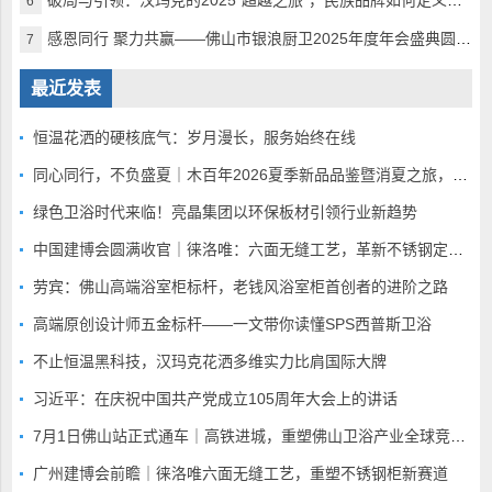
6
感恩同行 聚力共赢——佛山市银浪厨卫2025年度年会盛典圆满落幕
7
最近发表
恒温花洒的硬核底气：岁月漫长，服务始终在线
同心同行，不负盛夏｜木百年2026夏季新品品鉴暨消夏之旅，静候全国家人赴蓉
绿色卫浴时代来临！亮晶集团以环保板材引领行业新趋势
中国建博会圆满收官｜徕洛唯：六面无缝工艺，革新不锈钢定制赛道
劳宾：佛山高端浴室柜标杆，老钱风浴室柜首创者的进阶之路
高端原创设计师五金标杆——一文带你读懂SPS西普斯卫浴
不止恒温黑科技，汉玛克花洒多维实力比肩国际大牌
习近平：在庆祝中国共产党成立105周年大会上的讲话
7月1日佛山站正式通车｜高铁进城，重塑佛山卫浴产业全球竞争底盘
广州建博会前瞻｜徕洛唯六面无缝工艺，重塑不锈钢柜新赛道