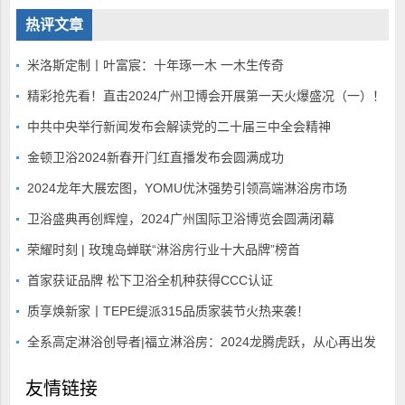
热评文章
米洛斯定制丨叶富宸：十年琢一木 一木生传奇
精彩抢先看！直击2024广州卫博会开展第一天火爆盛况（一）！
中共中央举行新闻发布会解读党的二十届三中全会精神
金顿卫浴2024新春开门红直播发布会圆满成功
2024龙年大展宏图，YOMU优沐强势引领高端淋浴房市场
卫浴盛典再创辉煌，2024广州国际卫浴博览会圆满闭幕
荣耀时刻 | 玫瑰岛蝉联“淋浴房行业十大品牌”榜首
首家获证品牌 松下卫浴全机种获得CCC认证
质享焕新家丨TEPE缇派315品质家装节火热来袭！
全系高定淋浴创导者|福立淋浴房：2024龙腾虎跃，从心再出发
友情链接