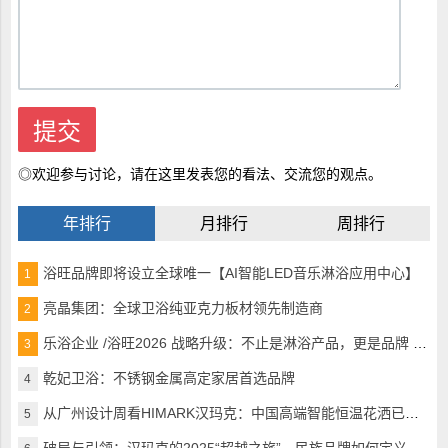
◎欢迎参与讨论，请在这里发表您的看法、交流您的观点。
年排行
月排行
周排行
浴旺品牌即将设立全球唯一【AI智能LED音乐淋浴应用中心】
1
亮晶集团：全球卫浴纯亚克力板材领先制造商
2
乐浴企业 /浴旺2026 战略升级：不止是淋浴产品，更是品牌 + 生活方式的引领者
3
乾妃卫浴：不锈钢金属高定家居首选品牌
4
从广州设计周看HIMARK汉玛克：中国高端智能恒温花洒已完美超越
5
破局与引领：汉玛克的2025“超越之旅”，民族品牌如何定义全球高奢沐浴