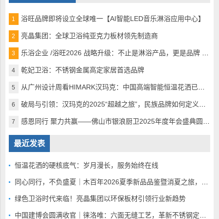
浴旺品牌即将设立全球唯一【AI智能LED音乐淋浴应用中心】
1
亮晶集团：全球卫浴纯亚克力板材领先制造商
2
乐浴企业 /浴旺2026 战略升级：不止是淋浴产品，更是品牌 + 生活方式的引领者
3
乾妃卫浴：不锈钢金属高定家居首选品牌
4
从广州设计周看HIMARK汉玛克：中国高端智能恒温花洒已完美超越
5
破局与引领：汉玛克的2025“超越之旅”，民族品牌如何定义全球高奢沐浴
6
感恩同行 聚力共赢——佛山市银浪厨卫2025年度年会盛典圆满落幕
7
最近发表
恒温花洒的硬核底气：岁月漫长，服务始终在线
同心同行，不负盛夏｜木百年2026夏季新品品鉴暨消夏之旅，静候全国家人赴蓉
绿色卫浴时代来临！亮晶集团以环保板材引领行业新趋势
中国建博会圆满收官｜徕洛唯：六面无缝工艺，革新不锈钢定制赛道