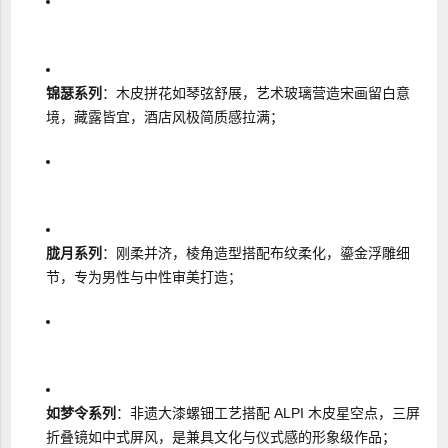
锦瑟系列
：木皮拼花如琴弦舒展，艺术玻璃营造宋画留白意
境，藏露皆宜，酒店风极简质感拉满；
胧月系列
：刚柔并济，棱角造型搭配布纹柔化，鎏金浮雕细
节，专为男性与中性审美打造；
如梦令系列
：非遗大漆螺钿工艺搭配 ALPI 木皮星空点，三屏
折叠镜如中式屏风，是兼具文化与仪式感的形象级作品；