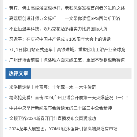
劳宾：佛山高端浴室柜标杆，老钱风浴室柜首创者的进阶之路
高端原创设计师五金标杆——一文带你读懂SPS西普斯卫浴
不止恒温黑科技，汉玛克花洒多维实力比肩国际大牌
习近平：在庆祝中国共产党成立105周年大会上的讲话
7月1日佛山站正式通车｜高铁进城，重塑佛山卫浴产业全球竞争底盘
广州建博会前瞻｜徕洛唯六面无缝工艺，重塑不锈钢柜新赛道
热评文章
米洛斯定制丨叶富宸：十年琢一木 一木生传奇
精彩抢先看！直击2024广州卫博会开展第一天火爆盛况（一）！
中共中央举行新闻发布会解读党的二十届三中全会精神
金顿卫浴2024新春开门红直播发布会圆满成功
2024龙年大展宏图，YOMU优沐强势引领高端淋浴房市场