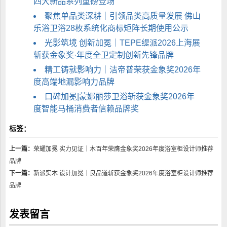
四大新品系列重磅登场
聚焦单品类深耕｜引领品类高质量发展 佛山
乐浴卫浴28枚系统化商标矩阵长期使用公示
光影筑境 创新加冕｜TEPE缇派2026上海展
斩获金象奖·年度全卫定制创新先锋品牌
精工铸就影响力｜洁帝普荣获金象奖2026年
度高端地漏影响力品牌
口碑加冕|蒙娜丽莎卫浴斩获金象奖2026年
度智能马桶消费者信赖品牌奖
标签：
上一篇：
荣耀加冕 实力见证｜木百年荣膺金象奖2026年度浴室柜设计师推荐
品牌
下一篇：
新派实木 设计加冕｜良品道斩获金象奖2026年度浴室柜设计师推荐
品牌
发表留言