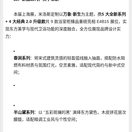
本届上海展，米洛斯定制以
万象·新生
为主题，携
5 大全新系列
+ 4 大经典 2.0 升级款
共 9 款浴室柜臻品重磅亮相 E4B15 展位，实
现东方美学与现代卫浴功能的深度融合，全方位展现品牌设计实
力：
春涧系列
：将宋式建筑灵感的轻盈弧线融入抽面，搭配防水阻
燃布料材质与氛围灯光，空灵素雅，适配现代简约与新中式空
间；
半山黛系列
：以 “五彩斑斓的黑” 演绎东方黛色，木皮拼花层次
朦胧，适配暗调工业风与个性空间；