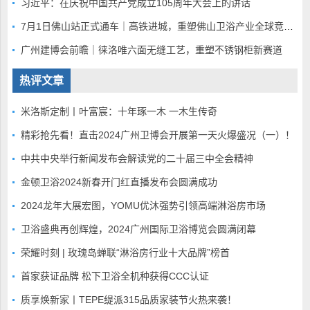
习近平：在庆祝中国共产党成立105周年大会上的讲话
7月1日佛山站正式通车｜高铁进城，重塑佛山卫浴产业全球竞争底盘
广州建博会前瞻｜徕洛唯六面无缝工艺，重塑不锈钢柜新赛道
热评文章
米洛斯定制丨叶富宸：十年琢一木 一木生传奇
精彩抢先看！直击2024广州卫博会开展第一天火爆盛况（一）！
中共中央举行新闻发布会解读党的二十届三中全会精神
金顿卫浴2024新春开门红直播发布会圆满成功
2024龙年大展宏图，YOMU优沐强势引领高端淋浴房市场
卫浴盛典再创辉煌，2024广州国际卫浴博览会圆满闭幕
荣耀时刻 | 玫瑰岛蝉联“淋浴房行业十大品牌”榜首
首家获证品牌 松下卫浴全机种获得CCC认证
质享焕新家丨TEPE缇派315品质家装节火热来袭！