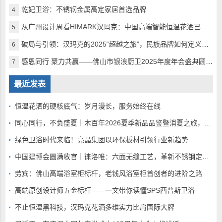
乾妃卫浴：不锈钢金属高定家居首选品牌
4
从广州设计周看HIMARK汉玛克：中国高端智能恒温花洒已完美超越
5
破局与引领：汉玛克的2025“超越之旅”，民族品牌如何定义全球高奢沐浴
6
感恩同行 聚力共赢——佛山市银浪厨卫2025年度年会盛典圆满落幕
7
最近发表
恒温花洒的硬核底气：岁月漫长，服务始终在线
同心同行，不负盛夏｜木百年2026夏季新品品鉴暨消夏之旅，静候全国家人赴蓉
绿色卫浴时代来临！亮晶集团以环保板材引领行业新趋势
中国建博会圆满收官｜徕洛唯：六面无缝工艺，革新不锈钢定制赛道
劳宾：佛山高端浴室柜标杆，老钱风浴室柜首创者的进阶之路
高端原创设计师五金标杆——一文带你读懂SPS西普斯卫浴
不止恒温黑科技，汉玛克花洒多维实力比肩国际大牌