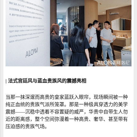
| 法式宫廷风与蓝血贵族风的震撼亮相
当那一抹深邃而高贵的皇家蓝跃入眼帘，现场瞬间被一种
纯正血统的贵族气派所笼罩。那是一种极具穿透力的美学
震撼——沉稳中透着不容置疑的威严，华贵中自带生人勿
近的距离感，整个空间弥漫着一种高贵、奢华、甚至带有
压迫感的贵族气场。