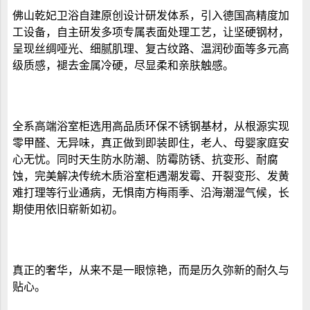
佛山
乾妃
卫浴
自建原创设计研发体系，引入德国高精度加
工设备，自主研发多项专属表面处理工艺，让坚硬钢材，
呈现丝绸哑光、细腻肌理、复古纹路、温润砂面等多元高
级质感，褪去金属冷硬，尽显柔和亲肤触感。
全系
高端浴室柜
选用高品质环保不锈钢基材，从根源实现
零甲醛、无异味，真正做到即装即住，老人、母婴家庭安
心无忧。同时天生防水防潮、防霉防锈、抗变形、耐腐
蚀，完美解决传统木质浴室柜遇潮发霉、开裂变形、发黄
难打理等行业通病，无惧南方梅雨季、沿海潮湿气候，长
期使用依旧崭新如初。
真正的奢华，从来不是一眼惊艳，而是历久弥新的耐久与
贴心。