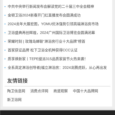
中共中央举行新闻发布会解读党的二十届三中全会精神
金顿卫浴2024新春开门红直播发布会圆满成功
2024龙年大展宏图，YOMU优沐强势引领高端淋浴房市场
卫浴盛典再创辉煌，2024广州国际卫浴博览会圆满闭幕
荣耀时刻 | 玫瑰岛蝉联“淋浴房行业十大品牌”榜首
首家获证品牌 松下卫浴全机种获得CCC认证
质享焕新家丨TEPE缇派315品质家装节火热来袭！
全系高定淋浴创导者|福立淋浴房：2024龙腾虎跃，从心再出发
友情链接
陶卫信息网
消费点评网
商道观察
中国十大品牌网
新卫浴网