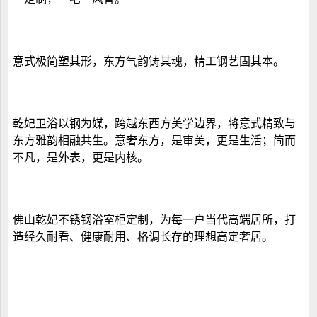
意式极简塑其形，东方气韵铸其魂，精工钢艺固其本。
乾妃
卫浴
以钢为媒，跨越东西方美学边界，将意式精致与
东方雅韵相融共生。
意奢东方，是审美，更是生活；简而
不凡，是外表，更是内核。
佛山
乾妃不锈钢
浴室柜
定制，为每一户当代高端居所，打
造经久耐看、健康耐用、格调长存的理想高定奢居。