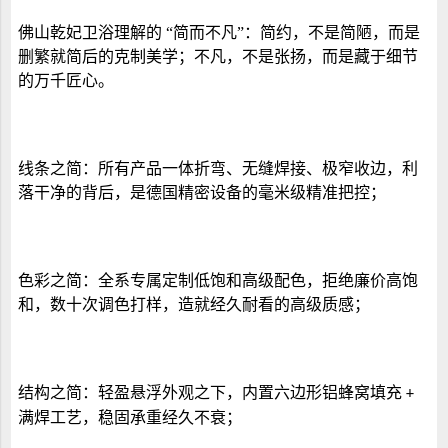
佛山
乾妃
卫浴
理解的
“简而不凡”：简约，不是简陋，而是
删繁就简后的克制美学；不凡，不是张扬，而是藏于细节
的万千匠心。
线条之简：所有产品一体折弯、无缝焊接、极窄收边，利
落干净的背后，是德国精密设备的毫米级精准把控；
色彩之简：全系专属定制低饱和高级配色，拒绝廉价高饱
和，数十次调色打样，造就经久耐看的高级质感；
结构之简：轻盈悬浮外观之下，内置六边形铝蜂窝填充
+
满焊工艺，稳固承重经久不衰；