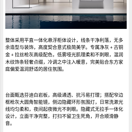
整体采用平直一体化悬浮柜体设计，线条干净利落，无多
余造型与装饰，高度契合意式极简美学。专属净灰
古铜
+
金
拉丝枪灰高级配色，低雾哑光肌理柔和不刺眼，温润
+
木纹饰条轻奢点缀，冷调之中注入暖意，完美贴合东方家
庭偏爱温润舒适的居住氛围。
台面甄选芬迪白岩板，高级通透、抗污易打理；搭配窄边
框枪灰大圆角智能镜，侧边隐藏环形氛围灯，日常洗漱光
线均匀柔和，夜间起夜微光不刺眼。隐藏式无拉手一体化
设计，立面干净完整，打扫不留卫生死角，开合顺滑静
音。