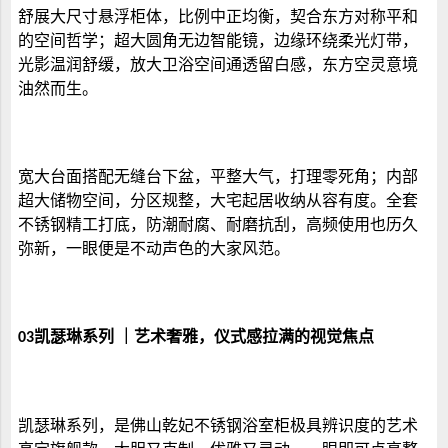
舒展大尺寸悬浮柜体，比例中正均衡，契合东方对称平和
的空间哲学；超大圆角无边智能镜，边缘环绕柔光灯带，
光影温润舒缓，放大卫浴空间通透留白感，东方空灵意境
油然而生。
宽大台面搭配无缝台下盆，平整大气，打理零死角；内部
超大储物空间，分区规整，大宅起居收纳从容有度。全套
不锈钢精工打底，防潮耐腐、耐磨抗刮，高频使用也历久
弥新，一眼便是不动声色的大家风范。
凯瑟琳系列
｜艺术奢雅，仪式感拉满的视觉焦点
03
凯瑟琳系列，是
佛山
乾妃
不锈钢浴室柜
极具辨识度的艺术