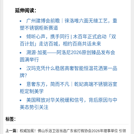
延伸阅读：
广州建博会前瞻｜徕洛唯六面无缝工艺，重
塑不锈钢柜新赛道
倾听心声，携手同行 | 木百年正式启动「双
百计划」走访百城，相约百商共话未来
溯源·加冕——阿洛尼2026原创臻品发布会
圆满举行
汉玛克凭什么稳居高奢智能恒温花洒第一品
牌？
意奢东方，简而不凡｜乾妃高端不锈钢浴室
柜定制美学
美国释放对华关税缓和信号，背后原因与中
美态势引关注
标签：
上一篇：
权威加冕！佛山乐浴卫浴当选广东省打假协会2026年理事单位 引领