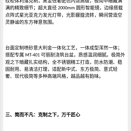
纹柜体利落克制，黑金低奢配色内敛高级，极简中暗藏满
满的精致细节；超大直径
圆形智能镜，边缘搭载
2000mm
点阵式星光亚克力发光灯带，光影朦胧流转，瞬间营造空
灵静谧的东方禅意氛围。
台面定制喷砂意大利金一体化工艺，一体成型浑然一体；
搭配专属
可丽耐浇筑台盆，质感温润细腻。极简外
MT-401
观之下暗藏扎实结构，全不锈钢精工打造，防水防潮、稳
固耐用、易清洁打理，适配新中式、东方极简、意式轻
奢、现代极简等多种高端风格，越品越有韵味。
三、
简而不凡：克制之下，万千匠心