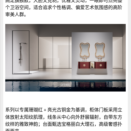
高定旗舰款，大胆又克制，优雅又灵动，一眼即可点亮整
个卫浴空间，适合追求个性格调、偏爱艺术氛围感的高阶
审美人群。
系列以专属珊瑚红
亮光古铜金为基调，柜体门板采用立
+
体放射太阳纹肌理，线条从中心向外舒展辐射，自带东方
纹样的雅致神韵；台面甄选宝格丽白大理石，高级奢感扑