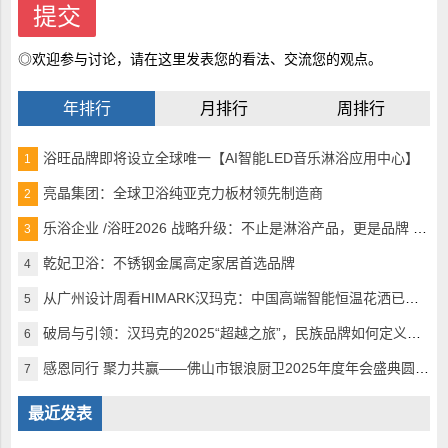
◎欢迎参与讨论，请在这里发表您的看法、交流您的观点。
年排行
月排行
周排行
浴旺品牌即将设立全球唯一【AI智能LED音乐淋浴应用中心】
1
亮晶集团：全球卫浴纯亚克力板材领先制造商
2
乐浴企业 /浴旺2026 战略升级：不止是淋浴产品，更是品牌 + 生活方式的引领者
3
乾妃卫浴：不锈钢金属高定家居首选品牌
4
从广州设计周看HIMARK汉玛克：中国高端智能恒温花洒已完美超越
5
破局与引领：汉玛克的2025“超越之旅”，民族品牌如何定义全球高奢沐浴
6
感恩同行 聚力共赢——佛山市银浪厨卫2025年度年会盛典圆满落幕
7
最近发表