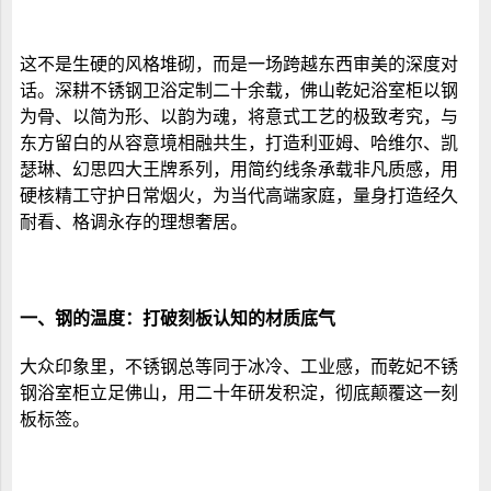
这不是生硬的风格堆砌，而是一场跨越东西审美的深度对
话。深耕不锈钢卫浴定制二十余载，
佛山
乾妃
浴室柜
以钢
为骨、以简为形、以韵为魂，将意式工艺的极致考究，与
东方留白的从容意境相融共生，打造利亚姆、哈维尔、凯
瑟琳、幻思四大王牌系列，用简约线条承载非凡质感，用
硬核精工守护日常烟火，为当代高端家庭，量身打造经久
耐看、格调永存的理想奢居。
一、
钢的温度：打破刻板认知的材质底气
大众印象里，不锈钢总等同于冰冷、工业感，而乾妃
不锈
钢浴室柜立足佛山，
用二十年研发积淀，彻底颠覆这一刻
板标签。