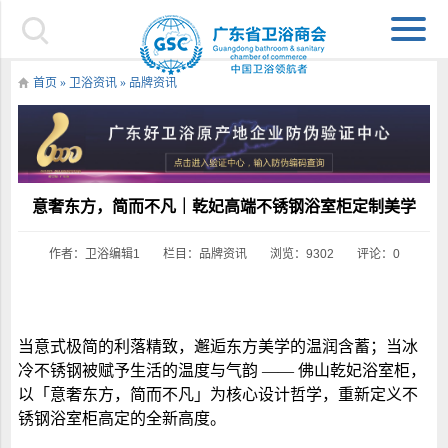
首页
»
卫浴资讯
»
品牌资讯
意奢东方，简而不凡｜乾妃高端不锈钢浴室柜定制美学
作者：卫浴编辑1
栏目：
品牌资讯
浏览：9302
评论：0
当意式极简的利落精致，邂逅东方美学的温润含蓄；当冰
冷不锈钢被赋予生活的温度与气韵
——
佛山
乾妃
浴室柜
，
以「意奢东方，简而不凡」为核心设计哲学，重新定义不
锈钢
浴室柜
高定的全新高度。