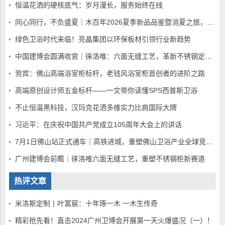
恒温花洒的硬核底气：岁月漫长，服务始终在线
同心同行，不负盛夏｜木百年2026夏季新品品鉴暨消夏之旅，静候全国家人赴蓉
绿色卫浴时代来临！亮晶集团以环保板材引领行业新趋势
中国建博会圆满收官｜徕洛唯：六面无缝工艺，革新不锈钢定制赛道
劳宾：佛山高端浴室柜标杆，老钱风浴室柜首创者的进阶之路
高端原创设计师五金标杆——一文带你读懂SPS西普斯卫浴
不止恒温黑科技，汉玛克花洒多维实力比肩国际大牌
习近平：在庆祝中国共产党成立105周年大会上的讲话
7月1日佛山站正式通车｜高铁进城，重塑佛山卫浴产业全球竞争底盘
广州建博会前瞻｜徕洛唯六面无缝工艺，重塑不锈钢柜新赛道
热评文章
米洛斯定制丨叶富宸：十年琢一木 一木生传奇
精彩抢先看！直击2024广州卫博会开展第一天火爆盛况（一）！