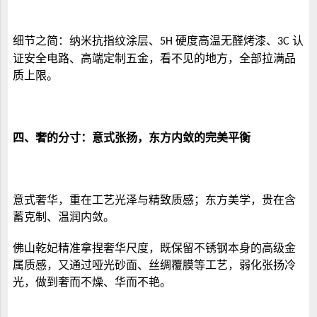
细节之简：纳米抗指纹涂层、
硬度高温无醛烤漆、
认
5H
3C
证安全电路、高端定制五金，看不见的地方，全部拉满品
质上限。
四、
奢的分寸：意式张扬，东方内敛的完美平衡
意式奢华，重在工艺光泽与精致质感；东方美学，贵在含
蓄克制、温润内敛。
佛山
乾妃精准拿捏奢华尺度，既保留不锈钢本身的高级金
属质感，又通过哑光砂面、丝绸覆膜等工艺，弱化张扬冷
光，做到奢而不燥、华而不艳。