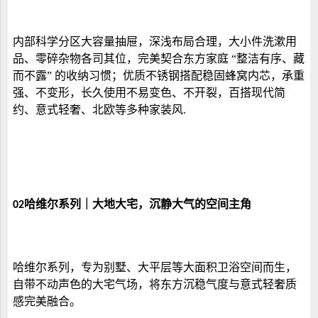
内部科学分区大容量抽屉，深浅布局合理，大小件洗漱用
品、零碎杂物各司其位，完美契合东方家庭
“整洁有序、藏
而不露” 的收纳习惯；优质不锈钢搭配稳固蜂窝内芯，承重
强、不变形，长久使用不易变色、不开裂，百搭现代简
约、意式轻奢、北欧等多种家装风
.
哈维尔系列｜大地大宅，沉静大气的空间主角
02
哈维尔系列，专为别墅、大平层等大面积卫浴空间而生，
自带不动声色的大宅气场，将东方沉稳气度与意式轻奢质
感完美融合。