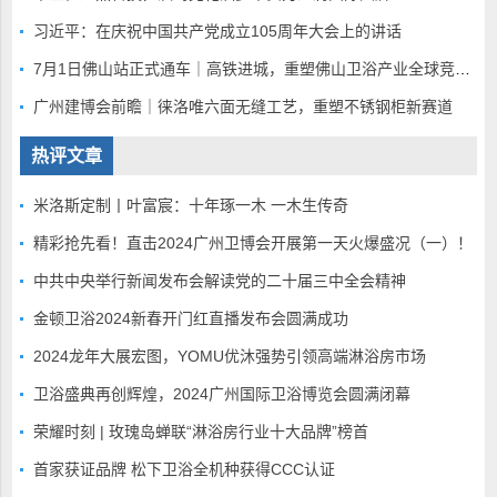
习近平：在庆祝中国共产党成立105周年大会上的讲话
7月1日佛山站正式通车｜高铁进城，重塑佛山卫浴产业全球竞争底盘
广州建博会前瞻｜徕洛唯六面无缝工艺，重塑不锈钢柜新赛道
热评文章
米洛斯定制丨叶富宸：十年琢一木 一木生传奇
精彩抢先看！直击2024广州卫博会开展第一天火爆盛况（一）！
中共中央举行新闻发布会解读党的二十届三中全会精神
金顿卫浴2024新春开门红直播发布会圆满成功
2024龙年大展宏图，YOMU优沐强势引领高端淋浴房市场
卫浴盛典再创辉煌，2024广州国际卫浴博览会圆满闭幕
荣耀时刻 | 玫瑰岛蝉联“淋浴房行业十大品牌”榜首
首家获证品牌 松下卫浴全机种获得CCC认证