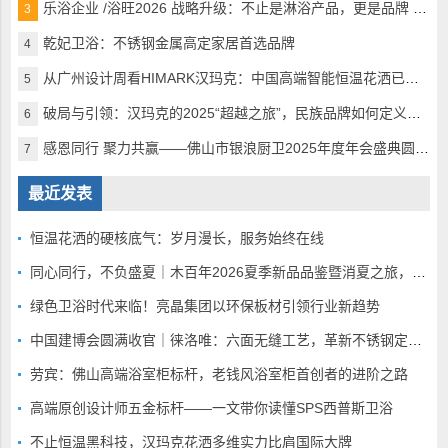
乐浴企业 /浴旺2026 战略升级：不止是淋浴产品，更是品牌 + 生活方式的引领者
3
乾妃卫浴：不锈钢金属高定家居首选品牌
4
从广州设计周看HIMARK汉玛克：中国高端智能恒温花洒已完美超越
5
破局与引领：汉玛克的2025“超越之旅”，民族品牌如何定义全球高奢沐浴
6
感恩同行 聚力共赢——佛山市银浪厨卫2025年度年会盛典圆满落幕
7
最近发表
恒温花洒的硬核底气：岁月漫长，服务始终在线
同心同行，不负盛夏｜木百年2026夏季新品品鉴暨消夏之旅，静候全国家人赴蓉
绿色卫浴时代来临！亮晶集团以环保板材引领行业新趋势
中国建博会圆满收官｜徕洛唯：六面无缝工艺，革新不锈钢定制赛道
劳宾：佛山高端浴室柜标杆，老钱风浴室柜首创者的进阶之路
高端原创设计师五金标杆——一文带你读懂SPS西普斯卫浴
不止恒温黑科技，汉玛克花洒多维实力比肩国际大牌