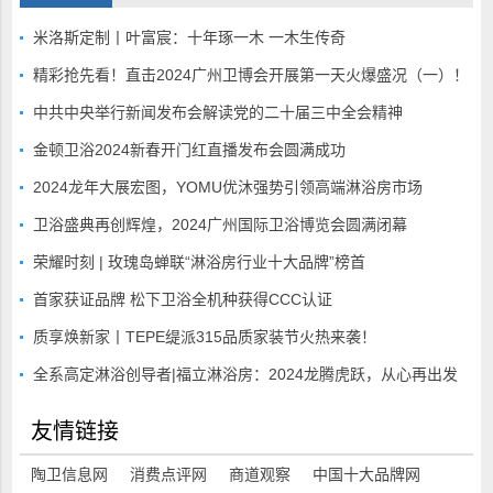
米洛斯定制丨叶富宸：十年琢一木 一木生传奇
精彩抢先看！直击2024广州卫博会开展第一天火爆盛况（一）！
中共中央举行新闻发布会解读党的二十届三中全会精神
金顿卫浴2024新春开门红直播发布会圆满成功
2024龙年大展宏图，YOMU优沐强势引领高端淋浴房市场
卫浴盛典再创辉煌，2024广州国际卫浴博览会圆满闭幕
荣耀时刻 | 玫瑰岛蝉联“淋浴房行业十大品牌”榜首
首家获证品牌 松下卫浴全机种获得CCC认证
质享焕新家丨TEPE缇派315品质家装节火热来袭！
全系高定淋浴创导者|福立淋浴房：2024龙腾虎跃，从心再出发
友情链接
陶卫信息网
消费点评网
商道观察
中国十大品牌网