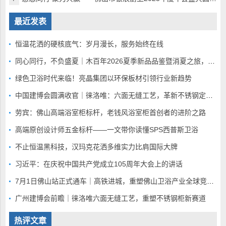
最近发表
恒温花洒的硬核底气：岁月漫长，服务始终在线
同心同行，不负盛夏｜木百年2026夏季新品品鉴暨消夏之旅，静候全国家人赴蓉
绿色卫浴时代来临！亮晶集团以环保板材引领行业新趋势
中国建博会圆满收官｜徕洛唯：六面无缝工艺，革新不锈钢定制赛道
劳宾：佛山高端浴室柜标杆，老钱风浴室柜首创者的进阶之路
高端原创设计师五金标杆——一文带你读懂SPS西普斯卫浴
不止恒温黑科技，汉玛克花洒多维实力比肩国际大牌
习近平：在庆祝中国共产党成立105周年大会上的讲话
7月1日佛山站正式通车｜高铁进城，重塑佛山卫浴产业全球竞争底盘
广州建博会前瞻｜徕洛唯六面无缝工艺，重塑不锈钢柜新赛道
热评文章