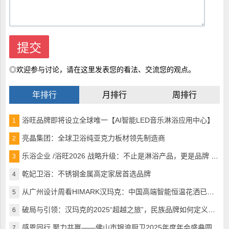
◎欢迎参与讨论，请在这里发表您的看法、交流您的观点。
年排行
月排行
周排行
浴旺品牌即将设立全球唯一【AI智能LED音乐淋浴应用中心】
1
亮晶集团：全球卫浴纯亚克力板材领先制造商
2
乐浴企业 /浴旺2026 战略升级：不止是淋浴产品，更是品牌 + 生活方式的引领者
3
乾妃卫浴：不锈钢金属高定家居首选品牌
4
从广州设计周看HIMARK汉玛克：中国高端智能恒温花洒已完美超越
5
破局与引领：汉玛克的2025“超越之旅”，民族品牌如何定义全球高奢沐浴
6
感恩同行 聚力共赢——佛山市银浪厨卫2025年度年会盛典圆满落幕
7