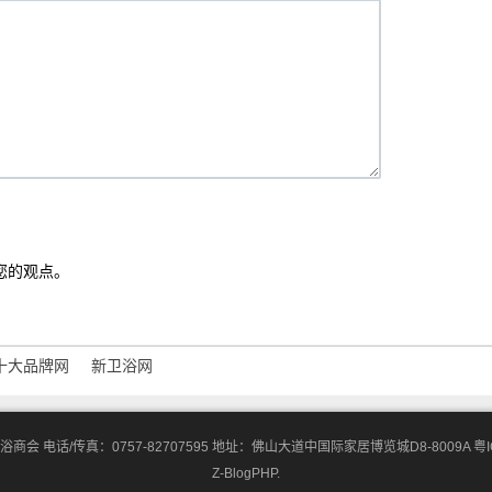
您的观点。
十大品牌网
新卫浴网
商会 电话/传真：0757-82707595 地址：佛山大道中国际家居博览城D8-8009A
粤I
Z-BlogPHP
.