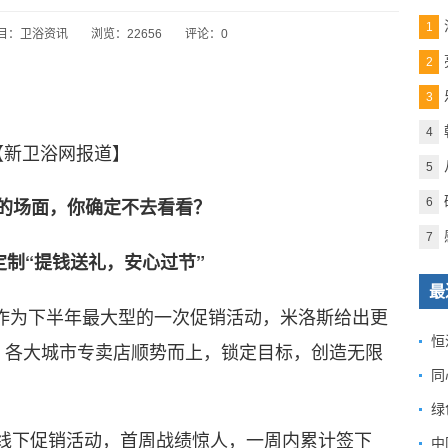
1
目：
卫浴资讯
浏览：22656
评论：0
2
3
4
新卫浴网报道】
5
的场面，你确定不去看看？
6
7
制“提钱送礼，安心过节”
最
作为下半年最大型的一次促销活动，米洛斯给出更
恒
，各大城市专卖店顺势而上，锁定目标，创造无限
下促销活动，首周战绩惊人，一周内累计签下