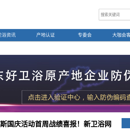
卫浴资讯
产地认证
专委会
大咖会
米洛斯国庆活动首周战绩喜报！新卫浴网