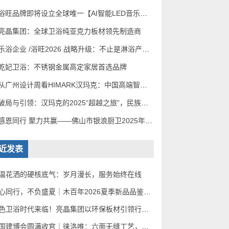
浴旺品牌即将设立全球唯一【AI智能LED音乐淋浴应用中心】
亮晶集团：全球卫浴纯亚克力板材领先制造商
乐浴企业 /浴旺2026 战略升级：不止是淋浴产品，更是品牌 + 生活方式的引领者
乾妃卫浴：不锈钢金属高定家居首选品牌
从广州设计周看HIMARK汉玛克：中国高端智能恒温花洒已完美超越
破局与引领：汉玛克的2025“超越之旅”，民族品牌如何定义全球高奢沐浴
感恩同行 聚力共赢——佛山市银浪厨卫2025年度年会盛典圆满落幕
近发表
温花洒的硬核底气：岁月漫长，服务始终在线
同心同行，不负盛夏｜木百年2026夏季新品品鉴暨消夏之旅，静候全国家人赴蓉
绿色卫浴时代来临！亮晶集团以环保板材引领行业新趋势
中国建博会圆满收官｜徕洛唯：六面无缝工艺，革新不锈钢定制赛道