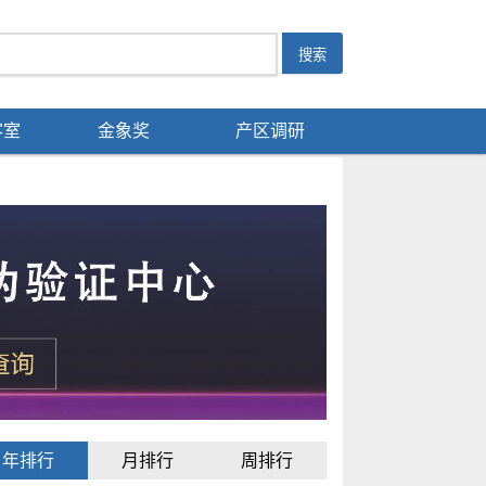
客室
金象奖
产区调研
年排行
月排行
周排行