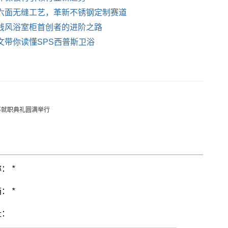
六面无缝工艺，革新不锈钢定制赛道
钱风浴室柜首创者的进阶之路
文带你读懂SPS西普斯卫浴
事就职典礼圆满举行
称：
*
箱：
*
址：