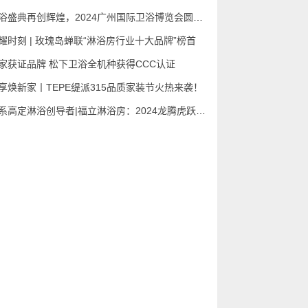
卫浴盛典再创辉煌，2024广州国际卫浴博览会圆满闭幕
耀时刻 | 玫瑰岛蝉联“淋浴房行业十大品牌”榜首
家获证品牌 松下卫浴全机种获得CCC认证
享焕新家丨TEPE缇派315品质家装节火热来袭！
全系高定淋浴创导者|福立淋浴房：2024龙腾虎跃，从心再出发