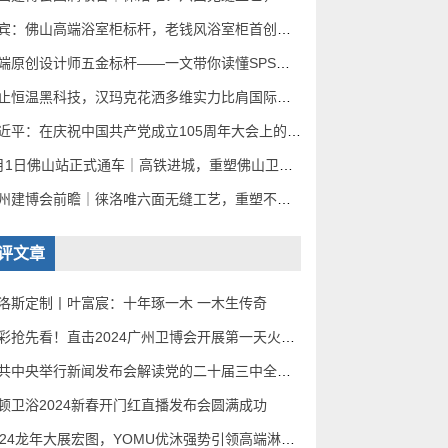
劳宾：佛山高端浴室柜标杆，老钱风浴室柜首创者的进阶之路
高端原创设计师五金标杆——一文带你读懂SPS西普斯卫浴
不止恒温黑科技，汉玛克花洒多维实力比肩国际大牌
习近平：在庆祝中国共产党成立105周年大会上的讲话
7月1日佛山站正式通车｜高铁进城，重塑佛山卫浴产业全球竞争底盘
广州建博会前瞻｜徕洛唯六面无缝工艺，重塑不锈钢柜新赛道
评文章
洛斯定制丨叶富宸：十年琢一木 一木生传奇
精彩抢先看！直击2024广州卫博会开展第一天火爆盛况（一）！
中共中央举行新闻发布会解读党的二十届三中全会精神
顿卫浴2024新春开门红直播发布会圆满成功
2024龙年大展宏图，YOMU优沐强势引领高端淋浴房市场